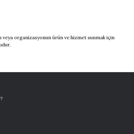
rum veya organizasyonun ürün ve hizmet sunmak için
udur.
r?